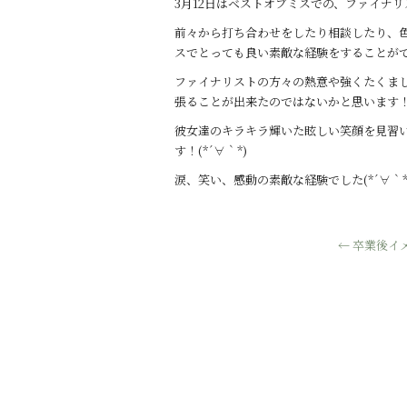
3月12日はベストオブミスでの、ファイナ
前々から打ち合わせをしたり相談したり、
スでとっても良い素敵な経験をすることが
ファイナリストの方々の熱意や強くたくま
張ることが出来たのではないかと思います
彼女達のキラキラ輝いた眩しい笑顔を見習
す！(*´∀｀*)
涙、笑い、感動の素敵な経験でした(*´∀｀*
←
卒業後イ