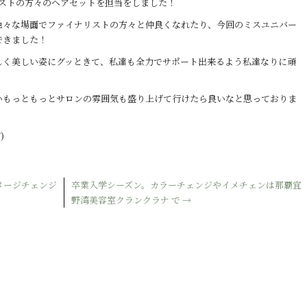
リストの方々のヘアセットを担当をしました！
色々な場面でファイナリストの方々と仲良くなれたり、今回のミスユニバー
できました！
しく美しい姿にグッときて、私達も全力でサポート出来るよう私達なりに頑
！
いもっともっとサロンの雰囲気も盛り上げて行けたら良いなと思っておりま
)
メージチェンジ
卒業入学シーズン。カラーチェンジやイメチェンは那覇宜
野湾美容室クランクラナ で
→