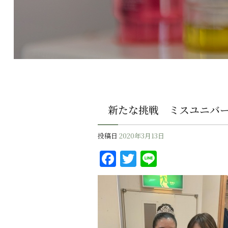
新たな挑戦 ミスユニバ
投稿日
2020年3月13日
F
T
Li
a
w
n
c
it
e
e
te
b
r