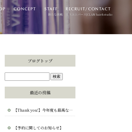
新たな挑戦 ミスユニバース|CLAN hair&studio
ブログトップ
最近の投稿
【Thank you!】今年度も最高な毎日をありがとう。CLAN・clana・CUCUから愛を込めて。
【予約に関してのお知らせ】