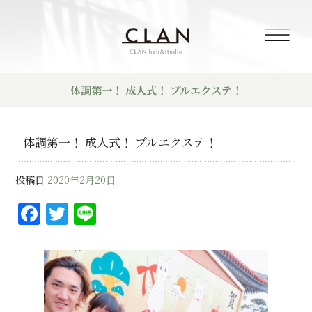
体調第一！ 成人式！ プルエクステ！
体調第一！ 成人式！ プルエクステ！
投稿日
2020年2月20日
F
T
Li
a
w
n
c
it
e
e
te
b
r