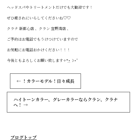
ヘッドスパやトリートメントだけでも大歓迎です！
ぜひ癒されにいらしてくださいね♡♡
クラナ 新都心店 、クラン 宜野湾店 、
ご予約はお電話でもうけつけていますので
お気軽にお電話おかけください！！！
今後ともよろしくお願い致します✧*̣̩⋆̩☽⋆゜
←
！カラーモデル！日々成長
ハイトーンカラー、グレーカラーならクラン、クラナ
へ！
→
ブログトップ