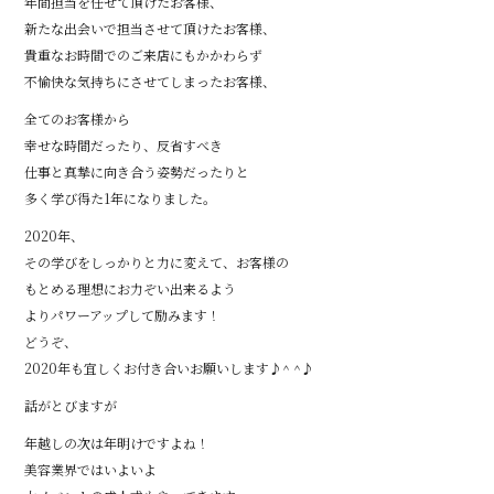
年間担当を任せて頂けたお客様、
新たな出会いで担当させて頂けたお客様、
貴重なお時間でのご来店にもかかわらず
不愉快な気持ちにさせてしまったお客様、
全てのお客様から
幸せな時間だったり、反省すべき
仕事と真摯に向き合う姿勢だったりと
多く学び得た1年になりました。
2020年、
その学びをしっかりと力に変えて、お客様の
もとめる理想にお力ぞい出来るよう
よりパワーアップして励みます！
どうぞ、
2020年も宜しくお付き合いお願いします♪^ ^♪
話がとびますが
年越しの次は年明けですよね！
美容業界ではいよいよ