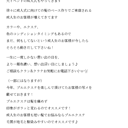
大イベントの成人式もやってきます
徐々に成人式に向けての髪のベース作りでご来店される
成人生のお客様が増えてきてます
カラーや、エクステ、
色のコンディションタイミングもあるので
まだ、何もしてないという成人生のお客様が今したら
そろそろ動きだして下さいね！
一生に一度しかない思い出の日を、
より一層色濃い、想い出深い日にしましょう♪
ご相談もクラン&クラナお気軽にお電話下さい(^o^)/
（一部にはなりますが）
今年、プルエクステを楽しんで頂けてたお客様の写メを
載せておきます！
プルエクステは髪を痛めず
印象がガラッと変わるのでオススメです！
成人生のお客様も短い髪でお悩みならプルエクステ
毛質が地毛と馴染みやすいのでオススメです♪