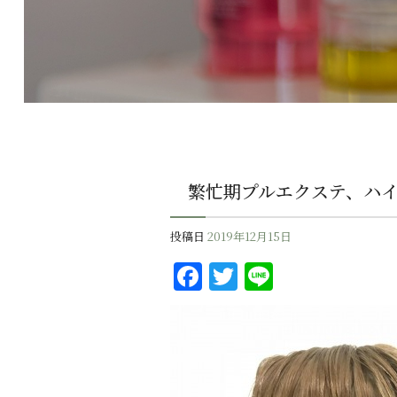
繁忙期プルエクステ、ハ
投稿日
2019年12月15日
F
T
Li
a
w
n
c
it
e
e
te
b
r