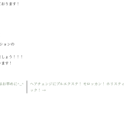
ております！
！
ションの
ましょう！！！
ります！
お早めに^_^
ヘアチェンジにプルエクステ！ モロッカン！ ホリスティ
ック！
→