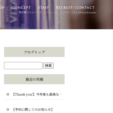
繁忙期プルエクステ、ハイトーン、メンズカット|CLAN hair&studio
ブログトップ
最近の投稿
【Thank you!】今年度も最高な毎日をありがとう。CLAN・clana・CUCUから愛を込めて。
【予約に関してのお知らせ】