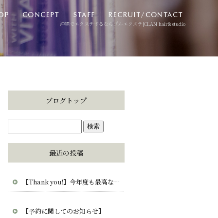
沖縄でエクステするならプルエクステ|CLAN hair&studio
ブログトップ
最近の投稿
【Thank you!】今年度も最高な毎日をありがとう。CLAN・clana・CUCUから愛を込めて。
【予約に関してのお知らせ】