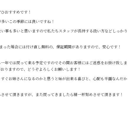
ぜひおすすめです！
が多いこの季節には良いですね！
ない事も多いと思いますので私たちスタッフが長持する扱い方などしっかり
しまった場合には付け直し無料の、保証期間がありますので、安心です！
ら一年では戻って来る予定ですのでその間お客様にはご迷惑をお掛け致しま
がおりますので、どうぞよろしくお願いします！
うすぐお姉さんになるのかと思うと妹が出来る喜びと、心配も半面なんだか
みさせて頂きますが、また戻ってきましたら精一杯努めさせて頂きます！
。