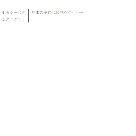
ナルカラーはク
年末の予約はお早めに^_^
→
ン&クラナへ！