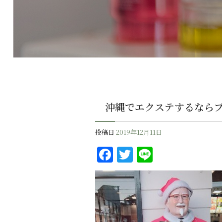
沖縄でエクステするなら
投稿日
2019年12月11日
F
T
Li
a
w
n
c
it
e
e
te
b
r