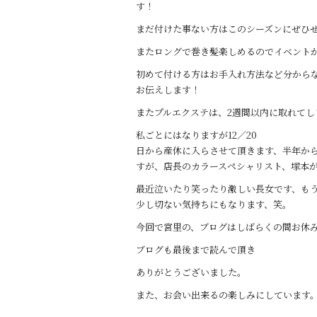
す！
まだ付けた事ない方はこのシーズンにぜひ
またロングで巻き髪楽しめるのでイベント
初めて付ける方はお手入れ方法など分から
お伝えします！
またプルエクステは、2週間以内に取れて
私ごとにはなりますが12／20
日から産休に入らさせて頂きます、半年か
すが、店長のカラースペシャリスト、塚本
最近泣いたり笑ったり激しい長女です、も
少し切ない気持ちにもなります、笑。
今回で宮里の、ブログはしばらくの間お休
ブログも最後まで読んで頂き
ありがとうございました。
また、お会い出来るの楽しみにしています