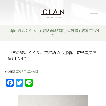
一年の締めくくり、美容納めは那覇、宜野湾美容室CLAN
で
一年の締めくくり、美容納めは那覇、宜野湾美容
室CLANで
投稿日
2019年12月6日
F
T
Li
a
w
n
c
it
e
e
te