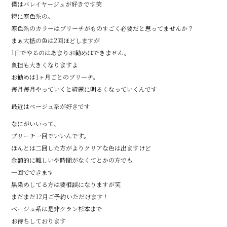
僕はバレイヤージュが好きです笑
特に寒色系の。
寒色系のカラーはブリーチがものすごく必要だと思ってませんか？
まぁ大抵の色は2回ほどしますが
1日でやるのはあまりお勧めはできません。
負担も大きくなりますよ
お勧めは1ヶ月ごとのブリーチ。
毎月毎月やっていくと綺麗に明るくなっていくんです
最近はベージュ系が好きです
なにがいいって、
ブリーチ一回でいいんです。
ほんとは二回した方がよりクリアな色は出ますけど
金額的に難しいや時間がなくてとかの方でも
一回でできます
黒染めしてる方は要相談になりますが笑
まだまだ12月ご予約いただけます！
ベージュ系は是非クラン杉本まで
お待ちしております