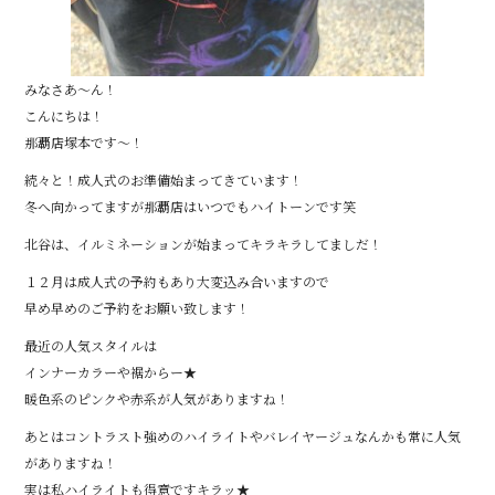
みなさあ～ん！
こんにちは！
那覇店塚本です～！
続々と！成人式のお準備始まってきています！
冬へ向かってますが那覇店はいつでもハイトーンです笑
北谷は、イルミネーションが始まってキラキラしてましだ！
１２月は成人式の予約もあり大変込み合いますので
早め早めのご予約をお願い致します！
最近の人気スタイルは
インナーカラーや裾からー★
暖色系のピンクや赤系が人気がありますね！
あとはコントラスト強めのハイライトやバレイヤージュなんかも常に人気
がありますね！
実は私ハイライトも得意ですキラッ★