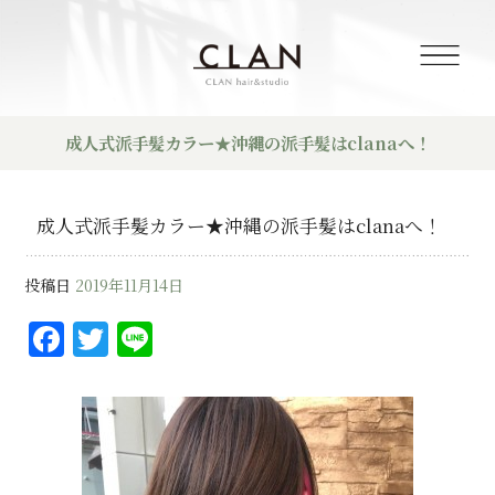
成人式派手髪カラー★沖縄の派手髪はclanaへ！
成人式派手髪カラー★沖縄の派手髪はclanaへ！
投稿日
2019年11月14日
F
T
Li
a
w
n
c
it
e
e
te
b
r