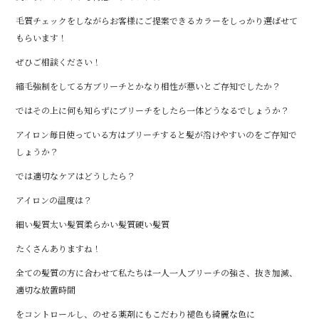
毛質チェックをしながらお客様にご提案できるカラーをしっかり選ばせて
もらいます！
ぜひご相談ください！
縮毛強制をしてる方ブリーチとかなり相性が悪いとご存知でしたか？
ではその上に何も知らずにブリーチをしたら一体どうなるでしょうか？
アイロン毎日使っている方はブリーチすると髪が溶けやすいのをご存知で
しょうか？
では適切なケアはどうしたら？
アイロンの温度は？
細い髪質太い髪質柔らかい髪質硬い髪質
たくさんありますね！
全ての髪質の方に合わせて私たちは一人一人ブリーチの強さ、抜き加減、
適切な放置時間
をコントロールし、のせる薬剤にもこだわり褪色も綺麗な色に