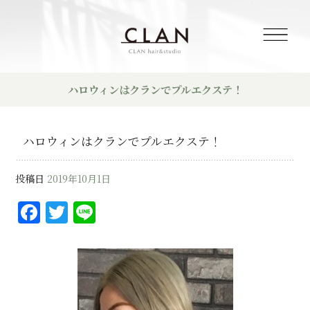
ハロウィンはクランでプルエクステ！
ハロウィンはクランでプルエクステ！
投稿日
2019年10月1日
F
T
Li
a
w
n
c
it
e
e
te
b
r