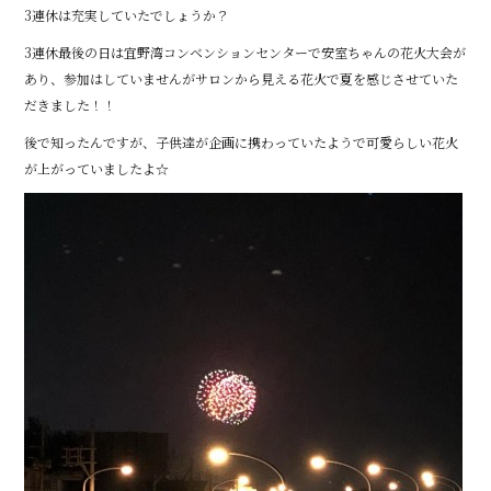
3連休は充実していたでしょうか？
b
r
3連休最後の日は宜野湾コンベンションセンターで安室ちゃんの花火大会が
o
あり、参加はしていませんがサロンから見える花火で夏を感じさせていた
o
だきました！！
k
後で知ったんですが、子供達が企画に携わっていたようで可愛らしい花火
が上がっていましたよ☆