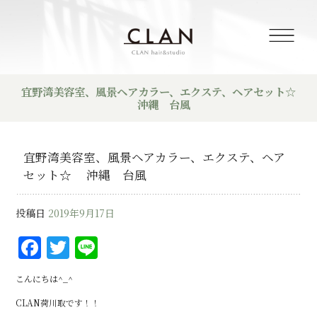
宜野湾美容室、風景ヘアカラー、エクステ、ヘアセット☆
沖縄 台風
宜野湾美容室、風景ヘアカラー、エクステ、ヘア
セット☆ 沖縄 台風
投稿日
2019年9月17日
F
T
Li
a
w
n
こんにちは^_^
c
it
e
CLAN荷川取です！！
e
te