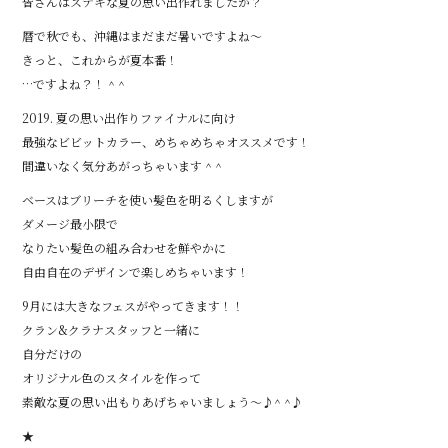
皆さんはステキな夏の思い出作れましたか？
暦で秋でも、沖縄はまだまだ暑いですよね〜
きっと、これからが夏本番！
…ですよね？！ ^ ^
2019. 夏の思い出作りファイナルに向け
最強なビビットカラー、めちゃめちゃオススメです！
間違いなく気分あがっちゃいます ^ ^
ベースはブリーチを使い髪色を明るくしますが
ダメージ最小限で
なりたい髪色の組み合わせを鮮やかに
自由自在のデザインで楽しめちゃいます！
9月には大きなフェスがやってきます！！
クラン&クラナスタッフと一緒に
自分だけの
オリジナル色のスタイルを作って
素敵な夏の思い出もりあげちゃいましょう〜♪^ ^♪
★